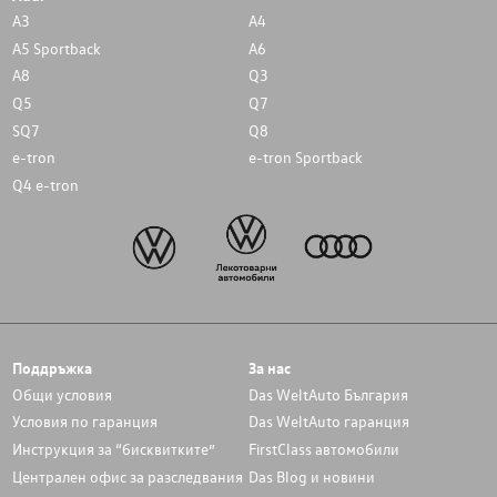
A3
A4
A5 Sportback
A6
A8
Q3
Q5
Q7
SQ7
Q8
e-tron
e-tron Sportback
Q4 e-tron
Поддръжка
За нас
Общи условия
Das WeltAuto България
Условия по гаранция
Das WeltAuto гаранция
Инструкция за “бисквитките”
FirstClass автомобили
Централен офис за разследвания
Das Blog и новини