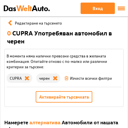
Das
Welt
Auto.
Вход
Редактиране на търсенето
0
CUPRA Употребяван автомобил в
черен
В момента няма налични превозни средства в желаната
комбинация. Опитайте отново с по-малко или различни
критерии за търсене:
CUPRA
черен
Изчисти всички филтри
Активирайте търсачката
Намерете
алтернатива
Автомобили от нашата