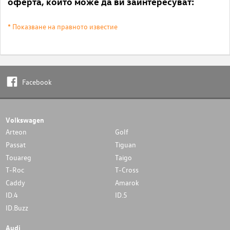
оферта, които може да ви заинтересуват:
* Показване на правното известие
Facebook
Volkswagen
Arteon
Golf
Passat
Tiguan
Touareg
Taigo
T-Roc
T-Cross
Caddy
Amarok
ID.4
ID.5
ID.Buzz
Audi