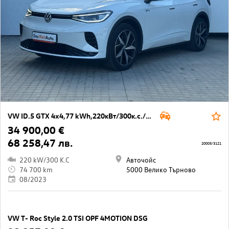
VW ID.5 GTX 4x4,77 kWh,220кВт/300к.с./1-ст.
34 900,00 €
68 258,47 лв.
20005/3121
220 kW/300 K.C
Авточойс
74 700 km
5000 Велико Търново
08/2023
VW T- Roc Style 2.0 TSI OPF 4MOTION DSG