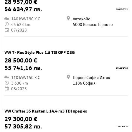
28 957,00 €
56 634,97 лв.
20005/3129
140 kW/190 K.C
Авточойс
45 623 km
5000 Велико Търново
07/2023
VW T- Roc Style Plus 1.5 TSI OPF DSG
28 500,00 €
55 741,16 лв.
20110/2462
110 kW/150 K.C
Порше София Изток
3 630 km
1186 София
08/2025
VW Crafter 35 Kasten L 14.4 m3 TDI предно
29 300,00 €
57 305,82 лв.
20008/374