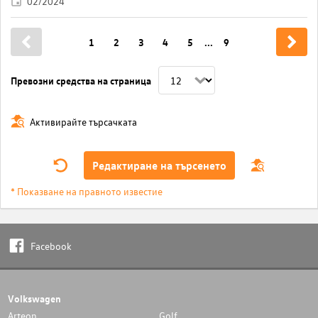
02/2024
1
2
3
4
5
...
9
Превозни средства на страница
Активирайте търсачката
Редактиране на търсенето
* Показване на правното известие
Facebook
Volkswagen
Arteon
Golf