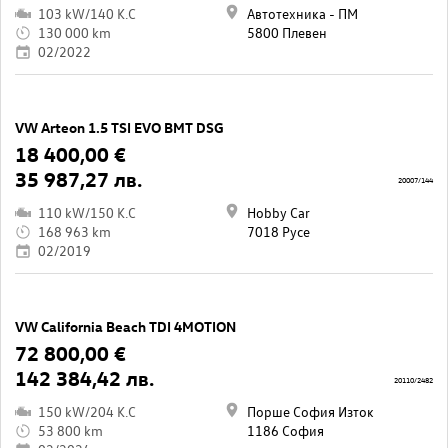
103 kW/140 K.C
Автотехника - ПМ
130 000 km
5800 Плевен
02/2022
VW Arteon 1.5 TSI EVO BMT DSG
18 400,00 €
35 987,27 лв.
20007/144
110 kW/150 K.C
Hobby Car
168 963 km
7018 Русе
02/2019
VW California Beach TDI 4MOTION
72 800,00 €
142 384,42 лв.
20110/2482
150 kW/204 K.C
Порше София Изток
53 800 km
1186 София