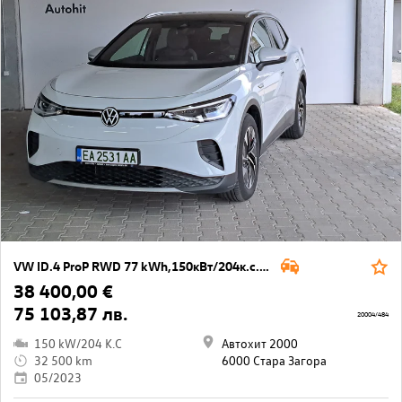
VW ID.4 ProP RWD 77 kWh,150кВт/204к.с./1-ст
38 400,00 €
75 103,87 лв.
20004/484
150 kW/204 K.C
Автохит 2000
32 500 km
6000 Стара Загора
05/2023