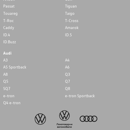
Passat
Tiguan
Touareg
Taigo
T-Roc
T-Cross
Caddy
Amarok
ID.4
ID.5
ID.Buzz
Audi
A3
A4
A5 Sportback
A6
A8
Q3
Q5
Q7
SQ7
Q8
e-tron
e-tron Sportback
Q4 e-tron