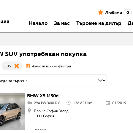
Любими
0
нция
Началo
За нас
Търсене на дилър
Д
 SUV употребяван покупка
SUV
Изчисти всички филтри
BMW X5 M50d
294 kW/400 K.C
136 621 km
01/2019
Порше София Запад
1331 София
20120/2483