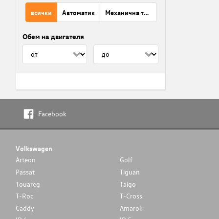
всички
Автоматик
Механична трансмисия
Обем на двигателя
Facebook
Volkswagen
Arteon
Golf
Passat
Tiguan
Touareg
Taigo
T-Roc
T-Cross
Caddy
Amarok