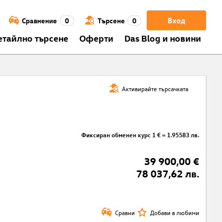
Вход
Сравнение
0
Търсене
0
етайлно търсене
Оферти
Das Blog и новини
Активирайте търсачката
Фиксиран обменен курс 1 € = 1.95583 лв.
39 900,00 €
78 037,62 лв.
Сравни
Добави в любими