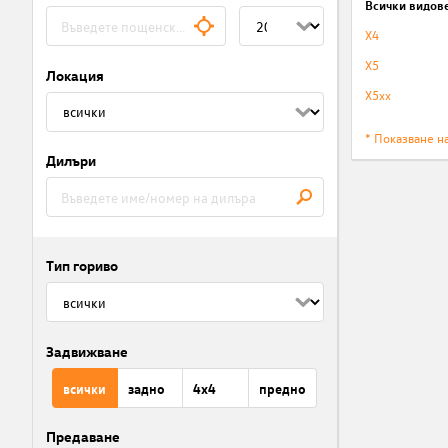
Всички видов
X4
X5
Локация
X5xx
* Показване н
Дилъри
Тип гориво
Задвижване
всички
задно
4x4
предно
Предаване