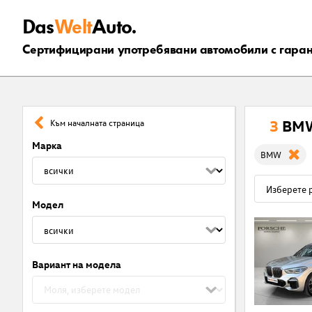
Das
Welt
Auto.
Сертифицирани употребявани автомобили с гара
3
BMW
Към началната страница
Марка
BMW
Модел
Вариант на модела