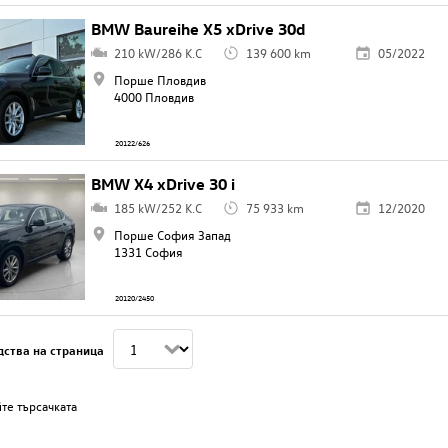
BMW Baureihe X5 xDrive 30d
210 kW/286 K.C
139 600 km
05/2022
Порше Пловдив
4000 Пловдив
20122/626
BMW X4 xDrive 30 i
185 kW/252 K.C
75 933 km
12/2020
Порше София Запад
1331 София
20120/2450
дства на страница
те търсачката