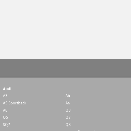
Audi
A3
A4
A5 Sportback
A6
A8
Q3
Q5
Q7
SQ7
Q8