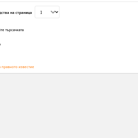
дства на страница
те търсачката
е
а правното известие