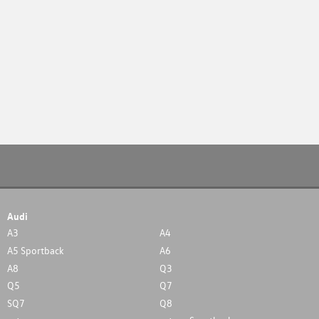
Audi
A3
A4
A5 Sportback
A6
A8
Q3
Q5
Q7
SQ7
Q8