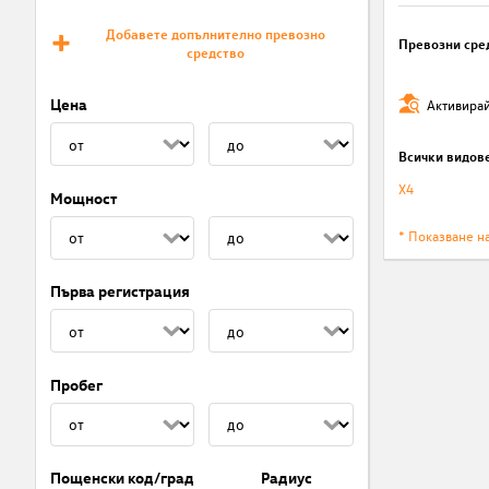
Добавете допълнително превозно
Превозни сре
средство
Цена
Активирай
Всички видов
X4
Мощност
* Показване н
Първа регистрация
Пробег
Пощенски код/град
Радиус