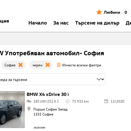
Любими
0
нция
Началo
За нас
Търсене на дилър
Д
 Употребяван автомобил- София
София
черен
Изчисти всички филтри
BMW X4 xDrive 30 i
185 kW/252 K.C
75 933 km
12/2020
Порше София Запад
1331 София
20120/2450