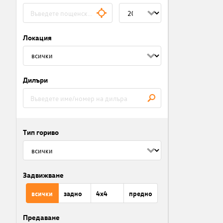
Локация
Дилъри
Тип гориво
Задвижване
всички
задно
4x4
предно
Предаване