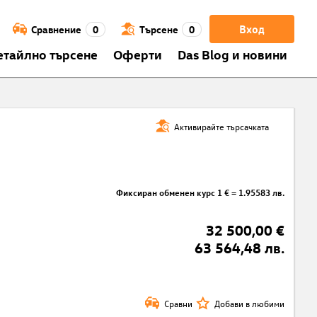
Вход
Сравнение
0
Търсене
0
етайлно търсене
Оферти
Das Blog и новини
Активирайте търсачката
Фиксиран обменен курс 1 € = 1.95583 лв.
32 500,00 €
63 564,48 лв.
Сравни
Добави в любими