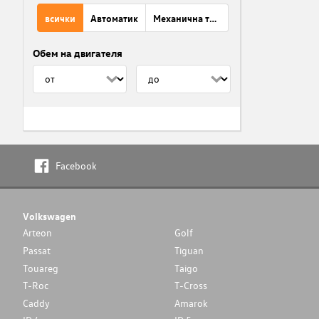
всички
Автоматик
Механична трансмисия
Обем на двигателя
Facebook
Volkswagen
Arteon
Golf
Passat
Tiguan
Touareg
Taigo
T-Roc
T-Cross
Caddy
Amarok