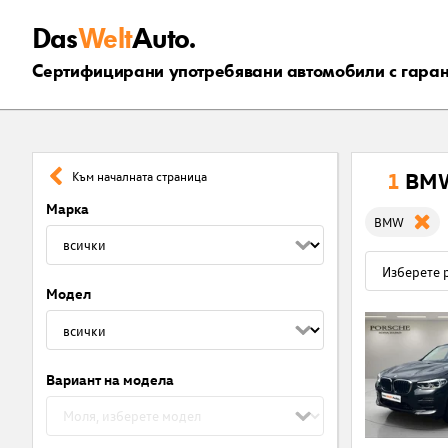
Das
Welt
Auto.
Сертифицирани употребявани автомобили с гара
1
BMW
Към началната страница
Марка
BMW
Модел
Вариант на модела