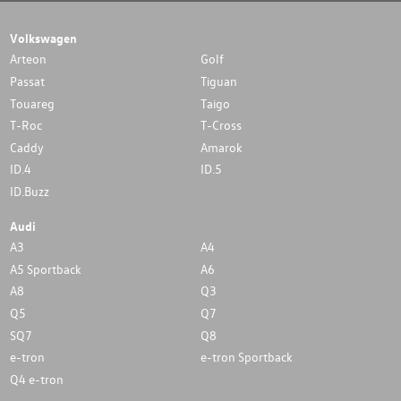
Volkswagen
Arteon
Golf
Passat
Tiguan
Touareg
Taigo
T-Roc
T-Cross
Caddy
Amarok
ID.4
ID.5
ID.Buzz
Audi
A3
A4
A5 Sportback
A6
A8
Q3
Q5
Q7
SQ7
Q8
e-tron
e-tron Sportback
Q4 e-tron