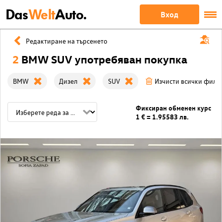
Das
Welt
Auto.
Вход
Редактиране на търсенето
2
BMW SUV употребяван покупка
BMW
Дизел
SUV
Изчисти всички филт
Фиксиран обменен курс
1 € = 1.95583 лв.