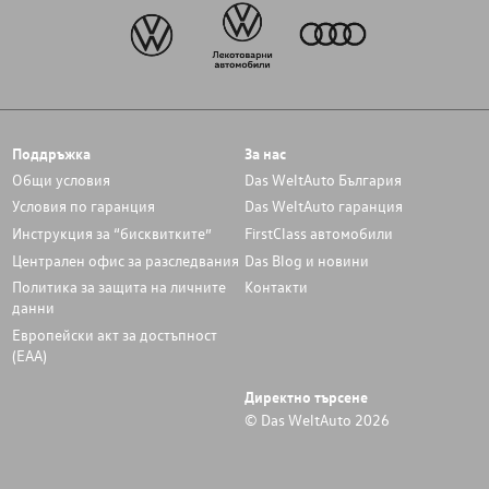
Поддръжка
За нас
Общи условия
Das WeltAuto България
Условия по гаранция
Das WeltAuto гаранция
Инструкция за “бисквитките”
FirstClass автомобили
Централен офис за разследвания
Das Blog и новини
Политика за защита на личните
Контакти
данни
Европейски акт за достъпност
(ЕАА)
Директно търсене
© Das WeltAuto 2026