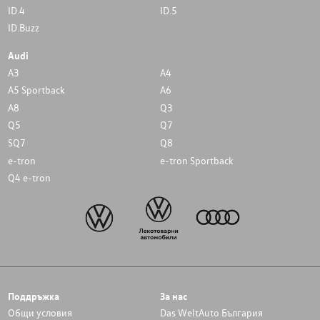
ID.4
ID.5
ID.Buzz
Audi
A3
A4
A5 Sportback
A6
A8
Q3
Q5
Q7
SQ7
Q8
e-tron
e-tron Sportback
Q4 e-tron
Поддръжка
За нас
Общи условия
Das WeltAuto България