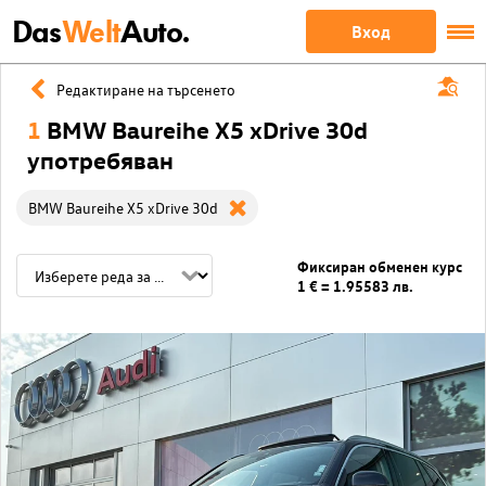
Das
Welt
Auto.
Вход
Редактиране на търсенето
1
BMW Baureihe X5 xDrive 30d
употребяван
BMW Baureihe X5 xDrive 30d
Фиксиран обменен курс
1 € = 1.95583 лв.