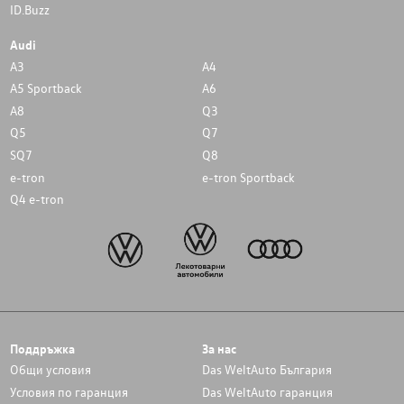
ID.Buzz
Audi
A3
A4
A5 Sportback
A6
A8
Q3
Q5
Q7
SQ7
Q8
e-tron
e-tron Sportback
Q4 e-tron
Поддръжка
За нас
Общи условия
Das WeltAuto България
Условия по гаранция
Das WeltAuto гаранция