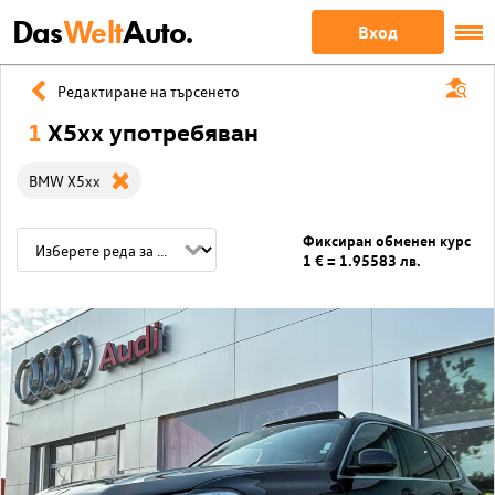
Das
Welt
Auto.
Вход
Редактиране на търсенето
1
X5xx употребяван
BMW X5xx
Фиксиран обменен курс
1 € = 1.95583 лв.