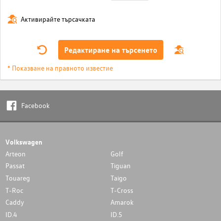
Активирайте търсачката
Редактиране на търсенето
* Показване на правното известие
Facebook
Volkswagen
Arteon
Golf
Passat
Tiguan
Touareg
Taigo
T-Roc
T-Cross
Caddy
Amarok
ID.4
ID.5