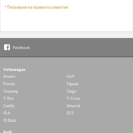
* Показване на правното известие
Facebook
Volkswagen
Arteon
Golf
Passat
Tiguan
Touareg
Taigo
T-Roc
T-Cross
Caddy
Amarok
ID.4
ID.5
ID.Buzz
Audi