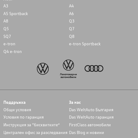
A3
A4
A5 Sportback
A6
A8
Q3
Q5
Q7
SQ7
Q8
e-tron
e-tron Sportback
Q4 e-tron
Поддръжка
За нас
Общи условия
Das WeltAuto България
Условия по гаранция
Das WeltAuto гаранция
Инструкция за “бисквитките”
FirstClass автомобили
Централен офис за разследвания
Das Blog и новини