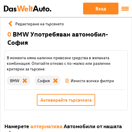
Das
Welt
Auto.
Вход
Редактиране на търсенето
0
BMW Употребяван автомобил-
София
В момента няма налични превозни средства в желаната
комбинация. Опитайте отново с по-малко или различни
критерии за търсене:
BMW
София
Изчисти всички филтри
Активирайте търсачката
Намерете
алтернатива
Автомобили от нашата