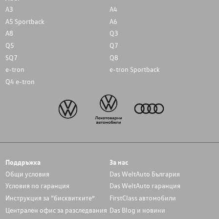
A3
A4
A5 Sportback
A6
A8
Q3
Q5
Q7
SQ7
Q8
e-tron
e-tron Sportback
Q4 e-tron
Поддръжка
За нас
Общи условия
Das WeltAuto България
Условия по гаранция
Das WeltAuto гаранция
Инструкция за “бисквитките”
FirstClass автомобили
Централен офис за разследвания
Das Blog и новини