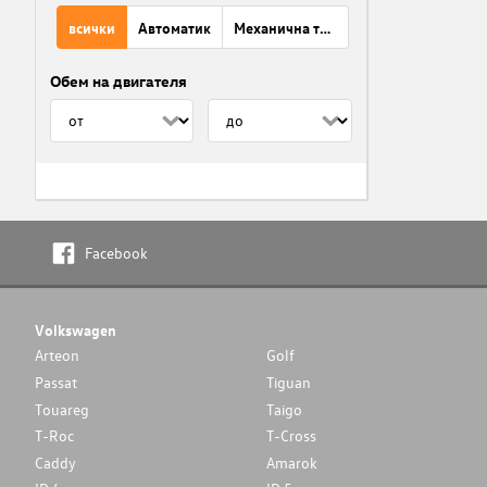
всички
Автоматик
Механична трансмисия
Обем на двигателя
Facebook
Volkswagen
Arteon
Golf
Passat
Tiguan
Touareg
Taigo
T-Roc
T-Cross
Caddy
Amarok