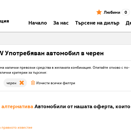
Любими
0
нция
Началo
За нас
Търсене на дилър
Д
 Употребяван автомобил в черен
ма налични превозни средства в желаната комбинация. Опитайте отново с по-
злични критерии за търсене:
черен
Изчисти всички филтри
е
алтернатива
Автомобили от нашата оферта, които 
а правното известие