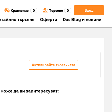
Вход
Сравнение
0
Търсене
0
етайлно търсене
Оферти
Das Blog и новини
Активирайте търсачката
може да ви заинтересуват: