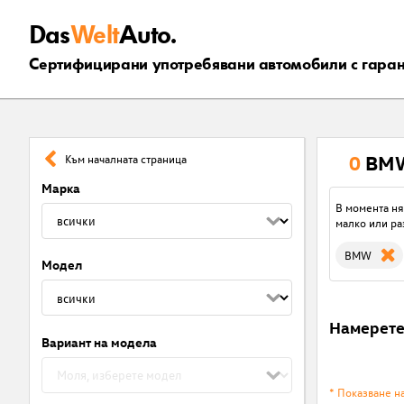
Das
Welt
Auto.
Сертифицирани употребявани автомобили с гара
0
BMW
Към началната страница
Марка
В момента ня
малко или ра
BMW
Модел
Намерет
Вариант на модела
* Показване н