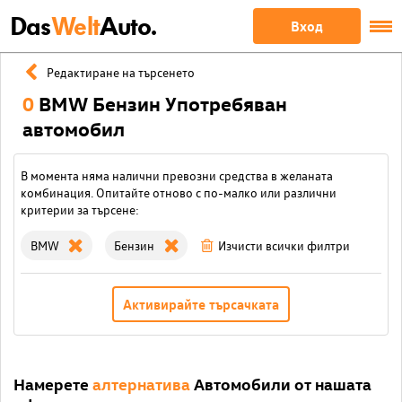
Das
Welt
Auto.
Вход
Редактиране на търсенето
0
BMW Бензин Употребяван
автомобил
В момента няма налични превозни средства в желаната
комбинация. Опитайте отново с по-малко или различни
критерии за търсене:
BMW
Бензин
Изчисти всички филтри
Активирайте търсачката
Намерете
алтернатива
Автомобили от нашата