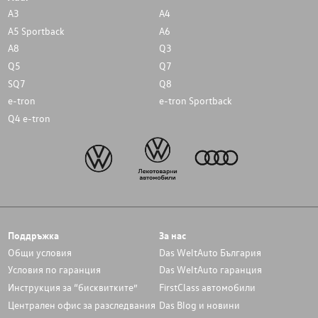
A3
A4
A5 Sportback
A6
A8
Q3
Q5
Q7
SQ7
Q8
e-tron
e-tron Sportback
Q4 e-tron
Поддръжка
За нас
Общи условия
Das WeltAuto България
Условия по гаранция
Das WeltAuto гаранция
Инструкция за “бисквитките”
FirstClass автомобили
Централен офис за разследвания
Das Blog и новини