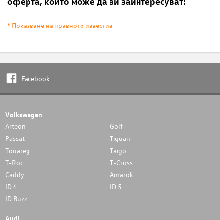
оферта, които може да ви заинтересуват:
* Показване на правното известие
Facebook
Volkswagen
Arteon
Golf
Passat
Tiguan
Touareg
Taigo
T-Roc
T-Cross
Caddy
Amarok
ID.4
ID.5
ID.Buzz
Audi