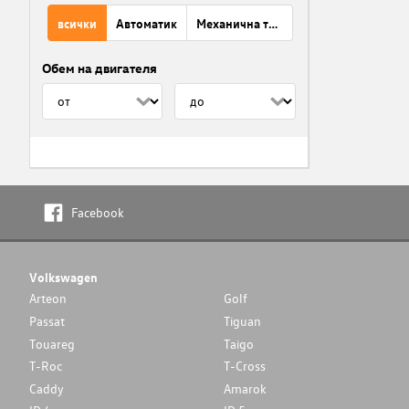
всички
Автоматик
Механична трансмисия
Обем на двигателя
Facebook
Volkswagen
Arteon
Golf
Passat
Tiguan
Touareg
Taigo
T-Roc
T-Cross
Caddy
Amarok