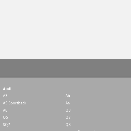
Audi
A3
A4
A5 Sportback
A6
A8
Q3
Q5
Q7
SQ7
Q8