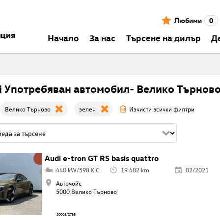
Любими
0
нция
Началo
За нас
Търсене на дилър
Д
i Употребяван автомобил- Велико Търнов
Велико Търново
зелен
Изчисти всички филтри
Audi e-tron GT RS basis quattro
440 kW/598 K.C
19 482 km
02/2021
Авточойс
5000 Велико Търново
20005/2735