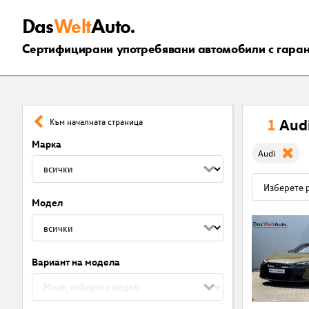
Das
Welt
Auto.
Сертифицирани употребявани автомобили с гара
1
Aud
Към началната страница
Марка
Audi
Модел
Вариант на модела