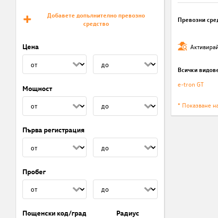
Добавете допълнително превозно
Превозни сре
средство
Цена
Активирай
Всички видов
e-tron GT
Мощност
* Показване н
Първа регистрация
Пробег
Пощенски код/град
Радиус