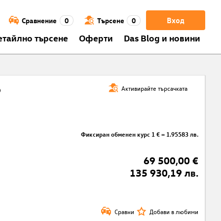
Вход
Сравнение
0
Търсене
0
етайлно търсене
Оферти
Das Blog и новини
о
Активирайте търсачката
Фиксиран обменен курс 1 € = 1.95583 лв.
69 500,00 €
135 930,19 лв.
Сравни
Добави в любими