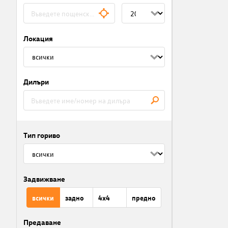
Локация
Дилъри
Тип гориво
Задвижване
всички
задно
4x4
предно
Предаване