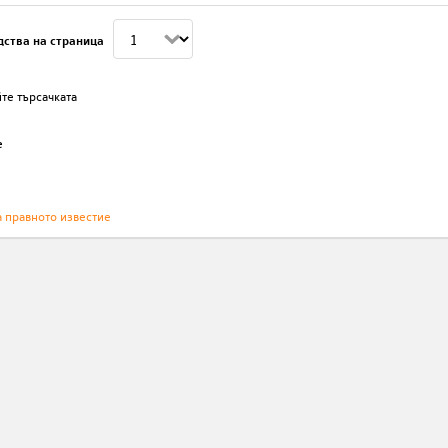
дства на страница
те търсачката
е
а правното известие