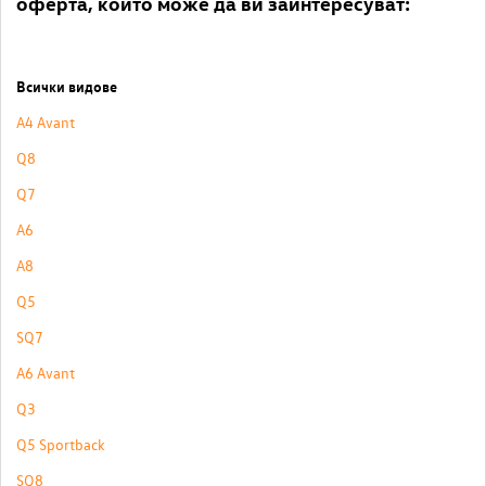
оферта, които може да ви заинтересуват:
Всички видове
A4 Avant
Q8
Q7
A6
A8
Q5
SQ7
A6 Avant
Q3
Q5 Sportback
SQ8