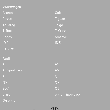
Volkswagen
Arteon
Golf
Passat
Tiguan
Touareg
Taigo
T-Roc
T-Cross
Caddy
Amarok
ID.4
ID.5
ID.Buzz
Audi
A3
A4
A5 Sportback
A6
A8
Q3
Q5
Q7
SQ7
Q8
e-tron
e-tron Sportback
Q4 e-tron