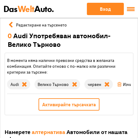
Das
Welt
Auto.
Вход
Редактиране на търсенето
0
Audi Употребяван автомобил-
Велико Търново
В момента няма налични превозни средства в желаната
комбинация. Опитайте отново с по-малко или различни
критерии за търсене:
Audi
Велико Търново
червен
Изчисти
Активирайте търсачката
Намерете
алтернатива
Автомобили от нашата