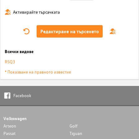
Активирайте търсачката
Редактиране на търсенето
Всички видове
RSQ3
* Показване на правното известие
Facebook
Volkswagen
Arteon
Golf
Passat
Tiguan