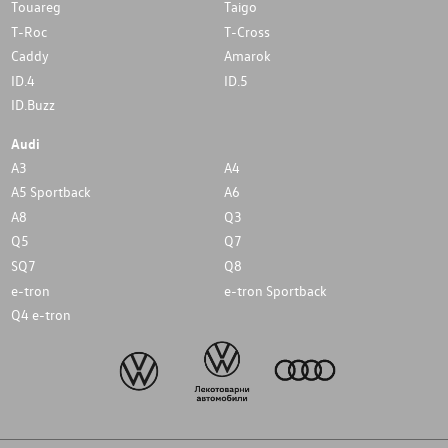
Touareg
Taigo
T-Roc
T-Cross
Caddy
Amarok
ID.4
ID.5
ID.Buzz
Audi
A3
A4
A5 Sportback
A6
A8
Q3
Q5
Q7
SQ7
Q8
e-tron
e-tron Sportback
Q4 e-tron