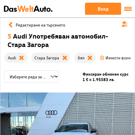
Das
Welt
Auto.
Вход
Редактиране на търсенето
5
Audi Употребяван автомобил-
Стара Загора
Audi
Стара Загора
бял
Изчисти всички
Фиксиран обменен курс
1 € = 1.95583 лв.