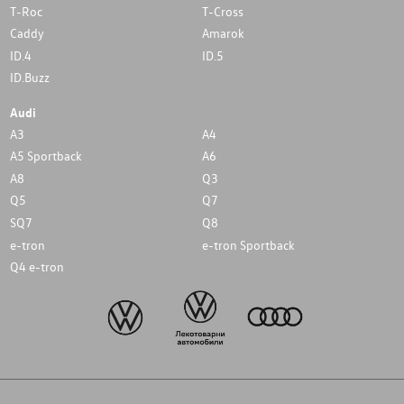
T-Roc
T-Cross
Caddy
Amarok
ID.4
ID.5
ID.Buzz
Audi
A3
A4
A5 Sportback
A6
A8
Q3
Q5
Q7
SQ7
Q8
e-tron
e-tron Sportback
Q4 e-tron