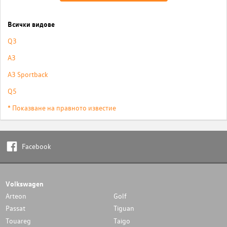
Всички видове
Q3
A3
A3 Sportback
Q5
* Показване на правното известие
Facebook
Volkswagen
Arteon
Golf
Passat
Tiguan
Touareg
Taigo