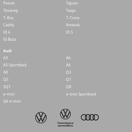
Passat
Tiguan
Touareg
Taigo
T-Roc
T-Cross
Caddy
Amarok
ID.4
ID.5
ID.Buzz
Audi
A3
A4
A5 Sportback
A6
A8
Q3
Q5
Q7
SQ7
Q8
e-tron
e-tron Sportback
Q4 e-tron