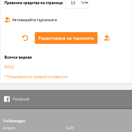
Превозни средства на страница
Активирайте търсачката
Редактиране на търсенето
Всички видове
RSQ3
* Показване на правното известие
Facebook
Volkswagen
Arteon
Golf