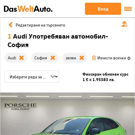
Das
Welt
Auto.
Вход
Редактиране на търсенето
1
Audi Употребяван автомобил-
София
Audi
София
зелен
Изчисти всички фи
Фиксиран обменен курс
1 € = 1.95583 лв.