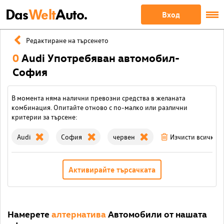
Das
Welt
Auto.
Вход
Редактиране на търсенето
0
Audi Употребяван автомобил-
София
В момента няма налични превозни средства в желаната
комбинация. Опитайте отново с по-малко или различни
критерии за търсене:
Audi
София
червен
Изчисти всички 
Активирайте търсачката
Намерете
алтернатива
Автомобили от нашата