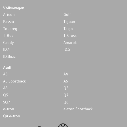
Volkswagen
Arteon
Golf
Passat
Tiguan
Touareg
Taigo
T-Roc
T-Cross
Caddy
Amarok
ID.4
ID.5
ID.Buzz
Audi
A3
A4
A5 Sportback
A6
A8
Q3
Q5
Q7
SQ7
Q8
e-tron
e-tron Sportback
Q4 e-tron