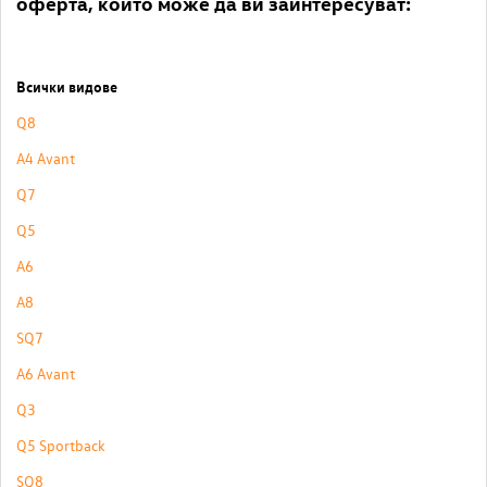
оферта, които може да ви заинтересуват:
Всички видове
Q8
A4 Avant
Q7
Q5
A6
A8
SQ7
A6 Avant
Q3
Q5 Sportback
SQ8