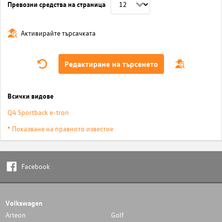
Превозни средства на страница
Активирайте търсачката
Редактиране на търсенето
Всички видове
Q4 Sportback e-tron
* Показване на правното известие
Facebook
Volkswagen
Arteon
Golf