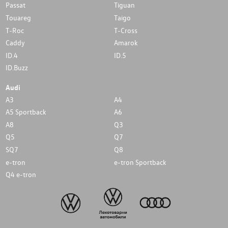
Passat
Tiguan
Touareg
Taigo
T-Roc
T-Cross
Caddy
Amarok
ID.4
ID.5
ID.Buzz
Audi
A3
A4
A5 Sportback
A6
A8
Q3
Q5
Q7
SQ7
Q8
e-tron
e-tron Sportback
Q4 e-tron