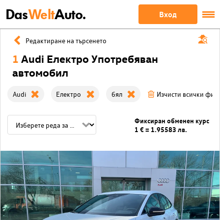
Das
Welt
Auto.
Вход
Редактиране на търсенето
1
Audi Електро Употребяван
автомобил
Audi
Електро
бял
Изчисти всички фил
Фиксиран обменен курс
1 € = 1.95583 лв.