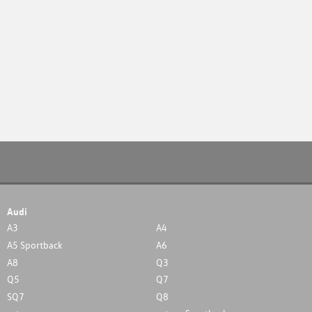
Audi
A3
A4
A5 Sportback
A6
A8
Q3
Q5
Q7
SQ7
Q8