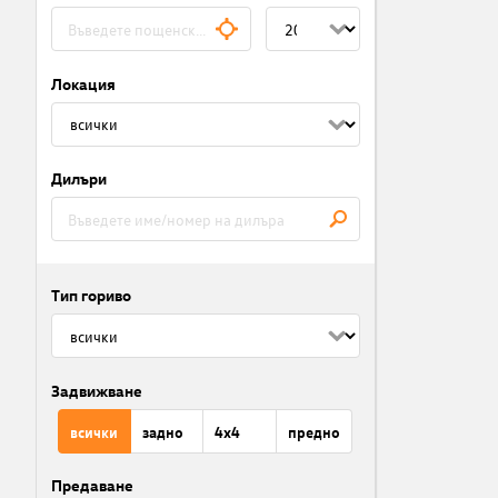
Локация
Дилъри
Тип гориво
Задвижване
всички
задно
4x4
предно
Предаване