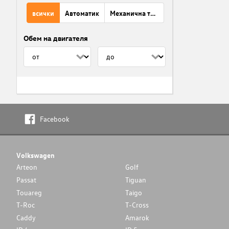
всички
Автоматик
Механична трансмисия
Обем на двигателя
Facebook
Volkswagen
Arteon
Golf
Passat
Tiguan
Touareg
Taigo
T-Roc
T-Cross
Caddy
Amarok