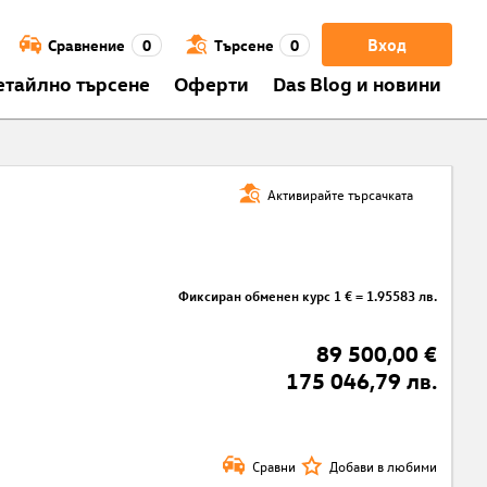
Вход
Сравнение
0
Търсене
0
етайлно търсене
Оферти
Das Blog и новини
Активирайте търсачката
Фиксиран обменен курс 1 € = 1.95583 лв.
89 500,00 €
175 046,79 лв.
Сравни
Добави в любими