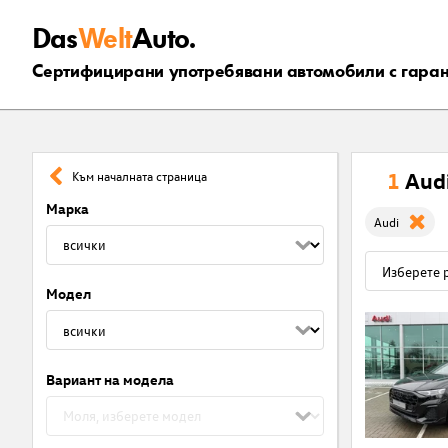
Das
Welt
Auto.
Сертифицирани употребявани автомобили с гара
1
Aud
Към началната страница
Марка
Audi
Модел
Вариант на модела