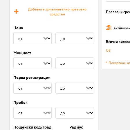
Добавете допълнително превозно
Превозни сре
средство
Цена
Активирай
Всички видов
Q8
Мощност
* Показване н
Първа регистрация
Пробег
Пощенски код/град
Радиус