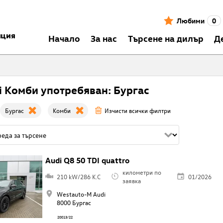
Любими
0
нция
Началo
За нас
Търсене на дилър
Д
i Комби употребяван: Бургас
Бургас
Комби
Изчисти всички филтри
Audi Q8 50 TDI quattro
километри по
210 kW/286 K.C
01/2026
заявка
Westauto-M Audi
8000 Бургас
20013/22