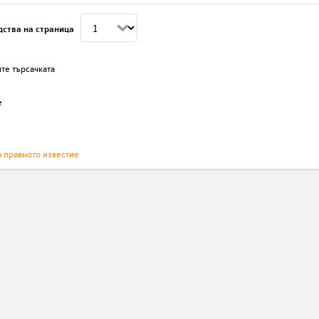
дства на страница
те търсачката
е
а правното известие