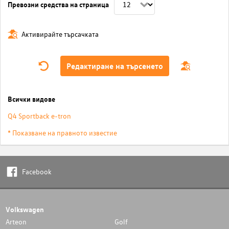
Превозни средства на страница
Активирайте търсачката
Редактиране на търсенето
Всички видове
Q4 Sportback e-tron
* Показване на правното известие
Facebook
Volkswagen
Arteon
Golf