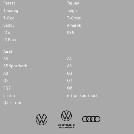
Passat
Tiguan
Touareg
Taigo
T-Roc
T-Cross
Caddy
Amarok
ID.4
ID.5
ID.Buzz
Audi
A3
A4
A5 Sportback
A6
A8
Q3
Q5
Q7
SQ7
Q8
e-tron
e-tron Sportback
Q4 e-tron