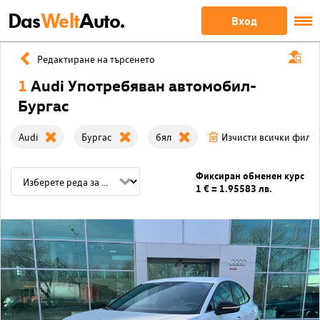
Das
Welt
Auto.
Вход
Редактиране на търсенето
1
Audi Употребяван автомобил-
Бургас
Audi
Бургас
бял
Изчисти всички филт
Фиксиран обменен курс
1 € = 1.95583 лв.