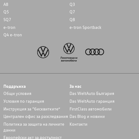
A8
Q3
Q5
Q7
SQ7
Q8
e-tron
e-tron Sportback
Q4 e-tron
Поддръжка
За нас
Общи условия
Das WeltAuto България
Условия по гаранция
Das WeltAuto гаранция
Инструкция за “бисквитките”
FirstClass автомобили
Централен офис за разследвания
Das Blog и новини
Политика за защита на личните
Контакти
данни
Европейски акт за достъпност