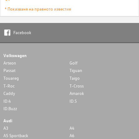
* Показване на правното известие
Facebook
Volkswagen
Arteon
Golf
Passat
Tiguan
Touareg
Taigo
T-Roc
T-Cross
Caddy
Amarok
ID.4
ID.5
ID.Buzz
Audi
A3
A4
A5 Sportback
A6