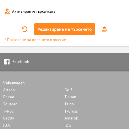
Активирайте търсачката
Редактиране на търсенето
* Показване на правното известие
Facebook
Volkswagen
Arteon
Golf
Passat
Tiguan
Touareg
Taigo
T-Roc
T-Cross
Caddy
Amarok
ID.4
ID.5