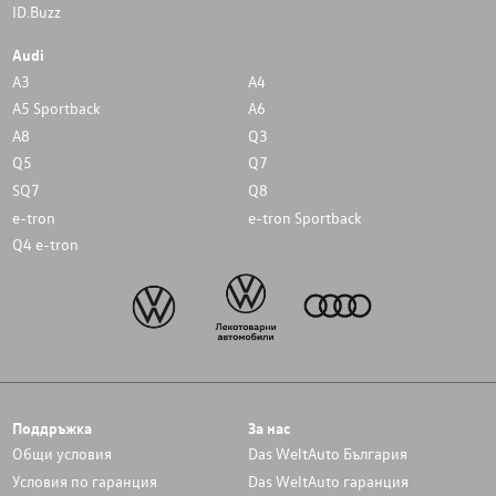
ID.Buzz
Audi
A3
A4
A5 Sportback
A6
A8
Q3
Q5
Q7
SQ7
Q8
e-tron
e-tron Sportback
Q4 e-tron
Поддръжка
За нас
Общи условия
Das WeltAuto България
Условия по гаранция
Das WeltAuto гаранция