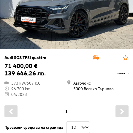
Audi SQ8 TFSI quattro
71 400,00 €
139 646,26 лв.
20005/3013
373 kW/507 K.C
Авточойс
96 700 km
5000 Велико Търново
04/2023
1
Превозни средства на страница