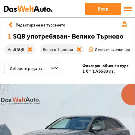
Das
Welt
Auto.
Вход
Редактиране на търсенето
1
SQ8 употребяван- Велико Търново
Audi SQ8
Велико Търново
Изчисти всички филт
Фиксиран обменен курс
1 € = 1.95583 лв.