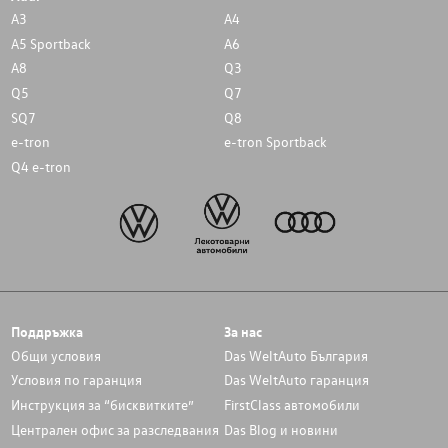
A3
A4
A5 Sportback
A6
A8
Q3
Q5
Q7
SQ7
Q8
e-tron
e-tron Sportback
Q4 e-tron
Поддръжка
За нас
Общи условия
Das WeltAuto България
Условия по гаранция
Das WeltAuto гаранция
Инструкция за “бисквитките”
FirstClass автомобили
Централен офис за разследвания
Das Blog и новини