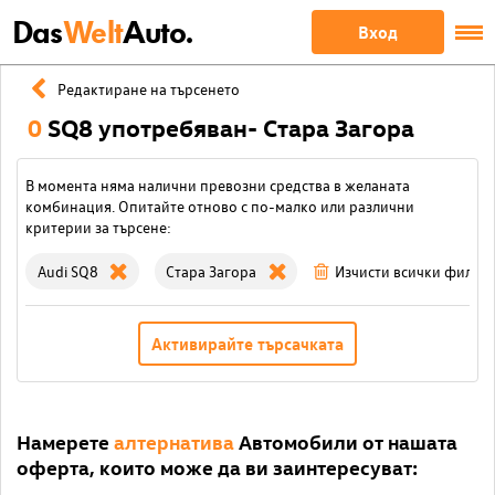
Das
Welt
Auto.
Вход
Редактиране на търсенето
0
SQ8 употребяван- Стара Загора
В момента няма налични превозни средства в желаната
комбинация. Опитайте отново с по-малко или различни
критерии за търсене:
Audi SQ8
Стара Загора
Изчисти всички филтр
Активирайте търсачката
Намерете
алтернатива
Автомобили от нашата
оферта, които може да ви заинтересуват: