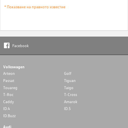
* Показване на правното известие
Facebook
Volkswagen
Arteon
Golf
Passat
Tiguan
Touareg
Taigo
T-Roc
T-Cross
Caddy
Amarok
ID.4
ID.5
ID.Buzz
Audi