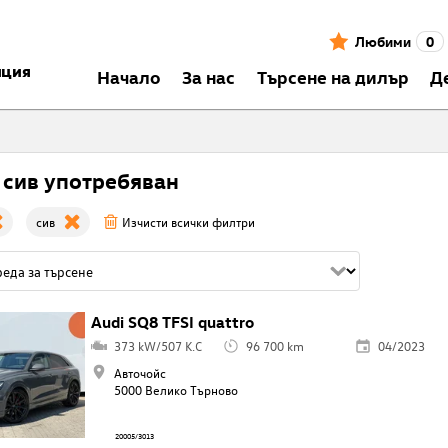
Любими
0
нция
Началo
За нас
Търсене на дилър
Д
 сив употребяван
сив
Изчисти всички филтри
Audi SQ8 TFSI quattro
373 kW/507 K.C
96 700 km
04/2023
Авточойс
5000 Велико Търново
20005/3013