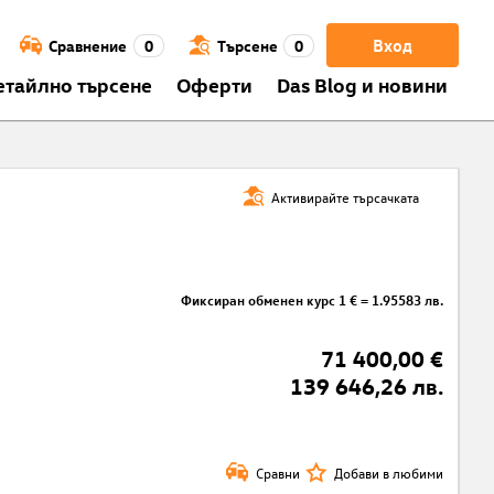
Вход
Сравнение
0
Търсене
0
етайлно търсене
Оферти
Das Blog и новини
Активирайте търсачката
Фиксиран обменен курс 1 € = 1.95583 лв.
71 400,00 €
139 646,26 лв.
Сравни
Добави в любими