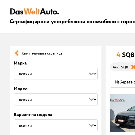
Das
Welt
Auto.
Сертифицирани употребявани автомобили с гара
4
SQ8
Към началната страница
Марка
Audi SQ8
Модел
Вариант на модела