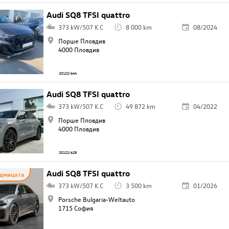
Audi SQ8 TFSI quattro
373 kW/507 K.C
8 000 km
08/2024
Порше Пловдив
4000 Пловдив
20122/644
Audi SQ8 TFSI quattro
373 kW/507 K.C
49 872 km
04/2022
Порше Пловдив
4000 Пловдив
20122/628
Audi SQ8 TFSI quattro
едмицата
373 kW/507 K.C
3 500 km
01/2026
Porsche Bulgaria-Weltauto
1715 София