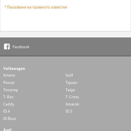
* Показване на правното известие
Facebook
Volkswagen
Arteon
Golf
Passat
Tiguan
Touareg
Taigo
T-Roc
T-Cross
Caddy
Amarok
ID.4
ID.5
ID.Buzz
Audi