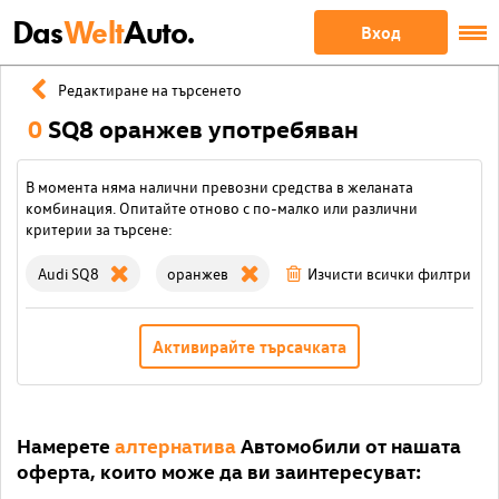
Das
Welt
Auto.
Вход
Редактиране на търсенето
0
SQ8 оранжев употребяван
В момента няма налични превозни средства в желаната
комбинация. Опитайте отново с по-малко или различни
критерии за търсене:
Audi SQ8
оранжев
Изчисти всички филтри
Активирайте търсачката
Намерете
алтернатива
Автомобили от нашата
оферта, които може да ви заинтересуват: