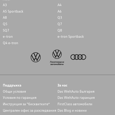
A3
A4
A5 Sportback
A6
A8
Q3
Q5
Q7
SQ7
Q8
e-tron
e-tron Sportback
Q4 e-tron
Поддръжка
За нас
Общи условия
Das WeltAuto България
Условия по гаранция
Das WeltAuto гаранция
Инструкция за “бисквитките”
FirstClass автомобили
Централен офис за разследвания
Das Blog и новини