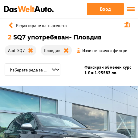
Das
Welt
Auto.
Вход
Редактиране на търсенето
2
SQ7 употребяван- Пловдив
Audi SQ7
Пловдив
Изчисти всички филтри
Фиксиран обменен курс
1 € = 1.95583 лв.