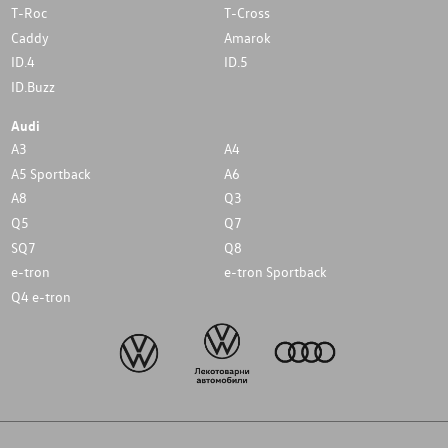
T-Roc
T-Cross
Caddy
Amarok
ID.4
ID.5
ID.Buzz
Audi
A3
A4
A5 Sportback
A6
A8
Q3
Q5
Q7
SQ7
Q8
e-tron
e-tron Sportback
Q4 e-tron