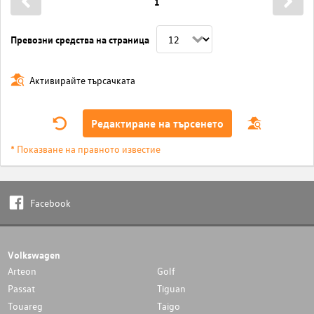
1
Превозни средства на страница
Активирайте търсачката
Редактиране на търсенето
* Показване на правното известие
Facebook
Volkswagen
Arteon
Golf
Passat
Tiguan
Touareg
Taigo