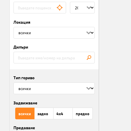
Локация
Дилъри
Тип гориво
Задвижване
всички
задно
4x4
предно
Предаване