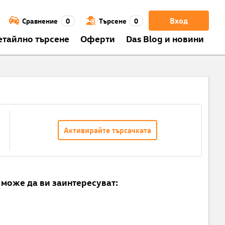
Вход
Сравнение
0
Търсене
0
етайлно търсене
Оферти
Das Blog и новини
Активирайте търсачката
може да ви заинтересуват: