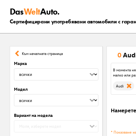
Das
Welt
Auto.
Сертифицирани употребявани автомобили с гара
0
Aud
Към началната страница
Марка
В момента ня
малко или ра
Audi
Модел
Намерет
Вариант на модела
* Показване н