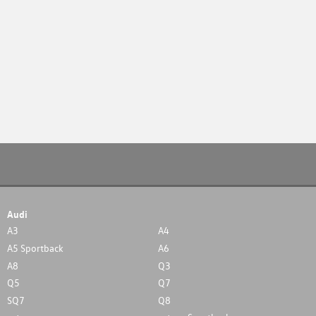
Audi
A3
A4
A5 Sportback
A6
A8
Q3
Q5
Q7
SQ7
Q8