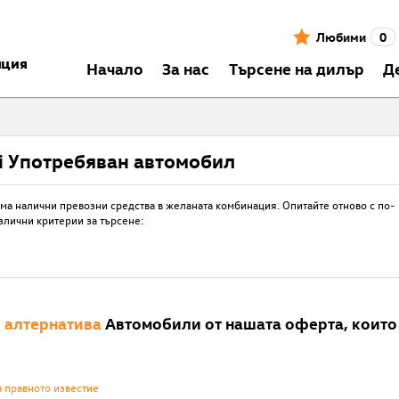
Любими
0
нция
Началo
За нас
Търсене на дилър
Д
i Употребяван автомобил
ма налични превозни средства в желаната комбинация. Опитайте отново с по-
злични критерии за търсене:
е
алтернатива
Автомобили от нашата оферта, които 
а правното известие