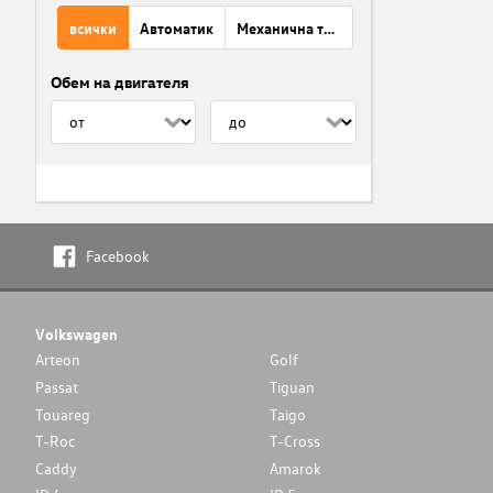
всички
Автоматик
Механична трансмисия
Обем на двигателя
Facebook
Volkswagen
Arteon
Golf
Passat
Tiguan
Touareg
Taigo
T-Roc
T-Cross
Caddy
Amarok