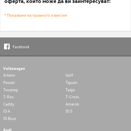
оферта, които може да ви заинтересуват:
* Показване на правното известие
Facebook
Volkswagen
Arteon
Golf
Passat
Tiguan
Touareg
Taigo
T-Roc
T-Cross
Caddy
Amarok
ID.4
ID.5
ID.Buzz
Audi