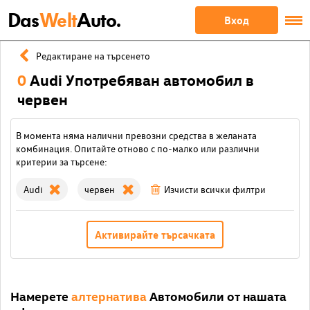
Das
Welt
Auto.
Вход
Редактиране на търсенето
0
Audi Употребяван автомобил в
червен
В момента няма налични превозни средства в желаната
комбинация. Опитайте отново с по-малко или различни
критерии за търсене:
Audi
червен
Изчисти всички филтри
Активирайте търсачката
Намерете
алтернатива
Автомобили от нашата