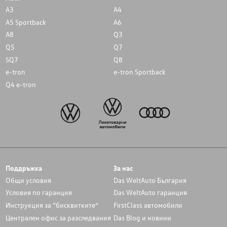
A3
A4
A5 Sportback
A6
A8
Q3
Q5
Q7
SQ7
Q8
e-tron
e-tron Sportback
Q4 e-tron
Поддръжка
За нас
Общи условия
Das WeltAuto България
Условия по гаранция
Das WeltAuto гаранция
Инструкция за “бисквитките”
FirstClass автомобили
Централен офис за разследвания
Das Blog и новини