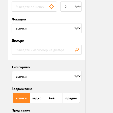
Локация
Дилъри
Тип гориво
Задвижване
всички
задно
4x4
предно
Предаване