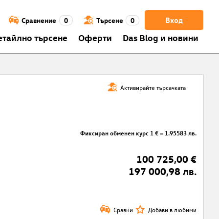
Вход
Сравнение
0
Търсене
0
етайлно търсене
Оферти
Das Blog и новини
Активирайте търсачката
Фиксиран обменен курс 1 € = 1.95583 лв.
100 725,00 €
197 000,98 лв.
Сравни
Добави в любими