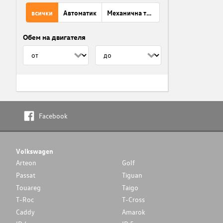
всички
Автоматик
Механична трансмисия
Обем на двигателя
Facebook
Volkswagen
Arteon
Golf
Passat
Tiguan
Touareg
Taigo
T-Roc
T-Cross
Caddy
Amarok