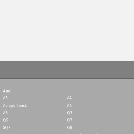
Audi
A3
A4
A5 Sportback
A6
A8
Q3
Q5
Q7
SQ7
Q8