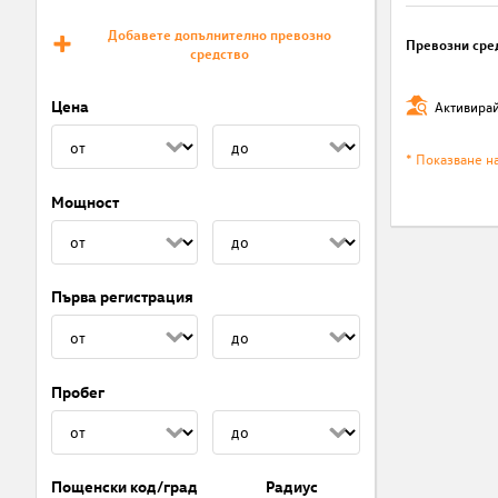
Добавете допълнително превозно
Превозни сре
средство
Цена
Активирай
* Показване н
Мощност
Първа регистрация
Пробег
Пощенски код/град
Радиус