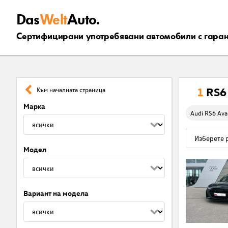
Das
Welt
Auto.
Сертифицирани употребявани автомобили с гара
1
RS6
Към началната страница
Марка
Audi RS6 Ava
Модел
Вариант на модела