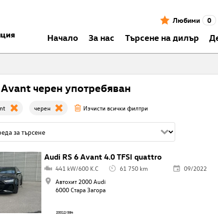
Любими
0
нция
Началo
За нас
Търсене на дилър
Д
 Avant черен употребяван
nt
черен
Изчисти всички филтри
Audi RS 6 Avant 4.0 TFSI quattro
441 kW/600 K.C
61 750 km
09/2022
Автохит 2000 Audi
6000 Стара Загора
20012/584