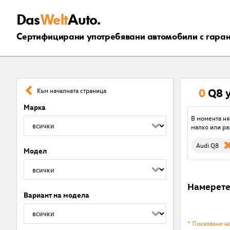
Das
Welt
Auto.
Сертифицирани употребявани автомобили с гара
0
Q8 
Към началната страница
Марка
В момента ня
малко или ра
Audi Q8
Модел
Намерет
Вариант на модела
* Показване н