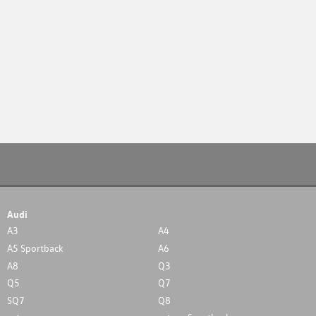
Audi
A3
A4
A5 Sportback
A6
A8
Q3
Q5
Q7
SQ7
Q8