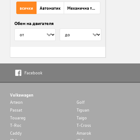
всички
Автоматик
Механична трансмисия
Обем на двигателя
Facebook
Volkswagen
Arteon
Golf
Passat
Tiguan
Touareg
Taigo
T-Roc
T-Cross
Caddy
Amarok