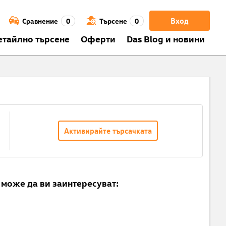
Вход
Сравнение
0
Търсене
0
етайлно търсене
Оферти
Das Blog и новини
Активирайте търсачката
може да ви заинтересуват: