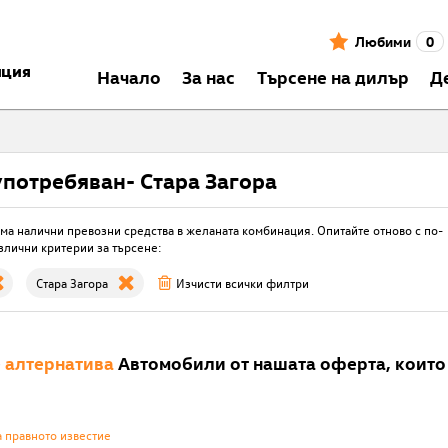
Любими
0
нция
Началo
За нас
Търсене на дилър
Д
употребяван- Стара Загора
ма налични превозни средства в желаната комбинация. Опитайте отново с по-
злични критерии за търсене:
Стара Загора
Изчисти всички филтри
е
алтернатива
Автомобили от нашата оферта, които 
а правното известие