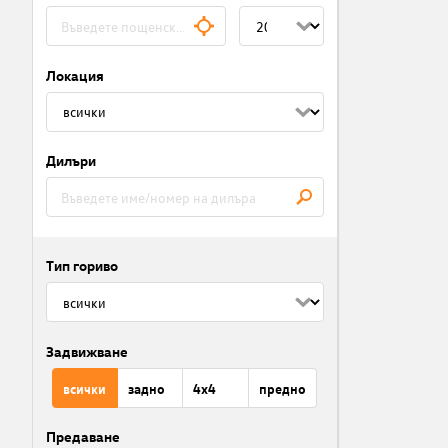
Локация
Дилъри
Тип гориво
Задвижване
всички
задно
4x4
предно
Предаване