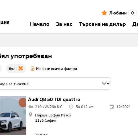
Любими
0
нция
Началo
За нас
Търсене на дилър
Д
бял употребяван
бял
Изчисти всички филтри
Audi Q8 50 TDI quattro
210 kW/286 K.C
54 012 km
12/2021
Порше София Изток
1186 София
20110/2505