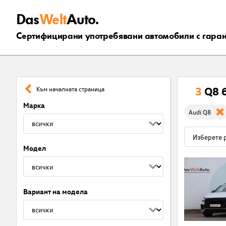
Das
Welt
Auto.
Сертифицирани употребявани автомобили с гара
3
Q8 
Към началната страница
Марка
Audi Q8
Модел
Вариант на модела