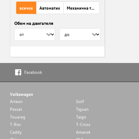
всички
Автоматик
Механична трансмисия
Обем на двигателя
Facebook
Volkswagen
Arteon
Golf
Passat
Tiguan
Touareg
Taigo
T-Roc
T-Cross
Caddy
Amarok