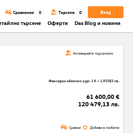
Вход
Сравнение
0
Търсене
0
етайлно търсене
Оферти
Das Blog и новини
Активирайте търсачката
Фиксиран обменен курс 1 € = 1.95583 лв.
61 600,00 €
120 479,13 лв.
Сравни
Добави в любими