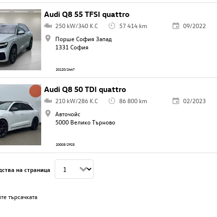
Audi Q8 55 TFSI quattro
250 kW/340 K.C
57 414 km
09/2022
Порше София Запад
1331 София
20120/2447
Audi Q8 50 TDI quattro
210 kW/286 K.C
86 800 km
02/2023
Авточойс
5000 Велико Търново
20005/2925
дства на страница
те търсачката