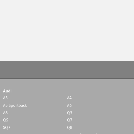
Audi
A3
A4
A5 Sportback
A6
A8
Q3
Q5
Q7
SQ7
Q8