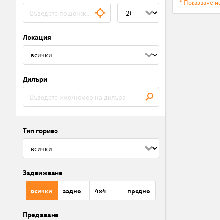
* Показване н
Локация
Дилъри
Тип гориво
Задвижване
всички
задно
4x4
предно
Предаване