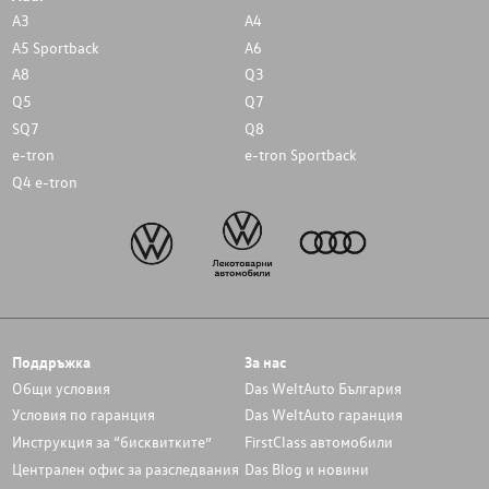
A3
A4
A5 Sportback
A6
A8
Q3
Q5
Q7
SQ7
Q8
e-tron
e-tron Sportback
Q4 e-tron
Поддръжка
За нас
Общи условия
Das WeltAuto България
Условия по гаранция
Das WeltAuto гаранция
Инструкция за “бисквитките”
FirstClass автомобили
Централен офис за разследвания
Das Blog и новини