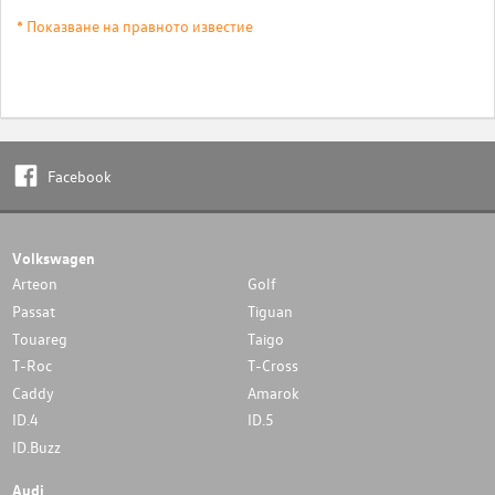
* Показване на правното известие
Facebook
Volkswagen
Arteon
Golf
Passat
Tiguan
Touareg
Taigo
T-Roc
T-Cross
Caddy
Amarok
ID.4
ID.5
ID.Buzz
Audi