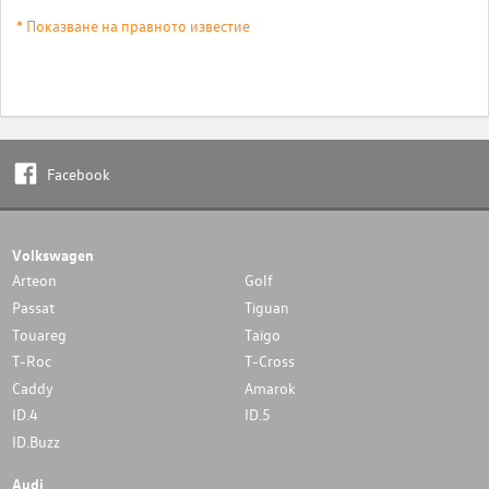
* Показване на правното известие
Facebook
Volkswagen
Arteon
Golf
Passat
Tiguan
Touareg
Taigo
T-Roc
T-Cross
Caddy
Amarok
ID.4
ID.5
ID.Buzz
Audi