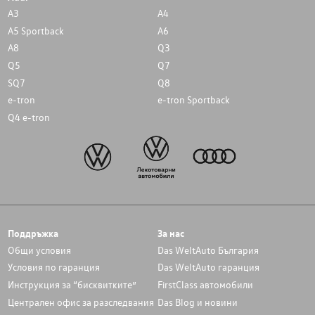
A3
A4
A5 Sportback
A6
A8
Q3
Q5
Q7
SQ7
Q8
e-tron
e-tron Sportback
Q4 e-tron
Поддръжка
За нас
Общи условия
Das WeltAuto България
Условия по гаранция
Das WeltAuto гаранция
Инструкция за “бисквитките”
FirstClass автомобили
Централен офис за разследвания
Das Blog и новини