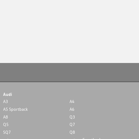
Audi
A3
A4
A5 Sportback
A6
A8
Q3
Q5
Q7
SQ7
Q8