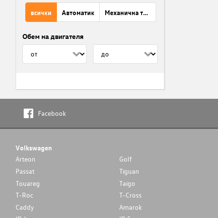
всички
Автоматик
Механична трансмисия
Обем на двигателя
Facebook
Volkswagen
Arteon
Golf
Passat
Tiguan
Touareg
Taigo
T-Roc
T-Cross
Caddy
Amarok