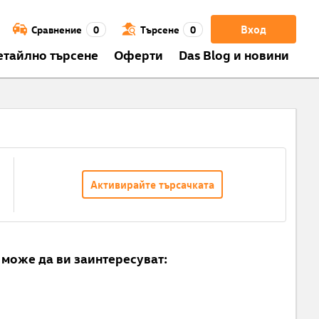
Вход
Сравнение
0
Търсене
0
етайлно търсене
Оферти
Das Blog и новини
Активирайте търсачката
може да ви заинтересуват: