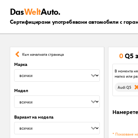
Das
Welt
Auto.
Сертифицирани употребявани автомобили с гара
0
Q5 
Към началната страница
Марка
В момента ня
малко или ра
Audi Q5
Модел
Намерет
Вариант на модела
* Показване н