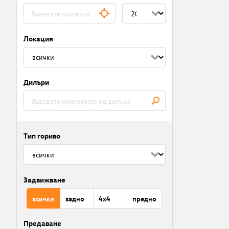
Локация
Дилъри
Тип гориво
Задвижване
всички
задно
4x4
предно
Предаване