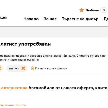
Любими
0
нция
Началo
За нас
Търсене на дилър
Д
златист употребяван
ма налични превозни средства в желаната комбинация. Опитайте отново с по-
злични критерии за търсене:
златист
Изчисти всички филтри
е
алтернатива
Автомобили от нашата оферта, които 
а правното известие