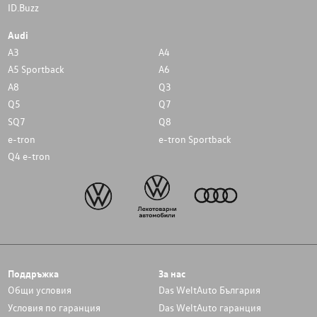
ID.Buzz
Audi
A3
A4
A5 Sportback
A6
A8
Q3
Q5
Q7
SQ7
Q8
e-tron
e-tron Sportback
Q4 e-tron
Поддръжка
За нас
Общи условия
Das WeltAuto България
Условия по гаранция
Das WeltAuto гаранция