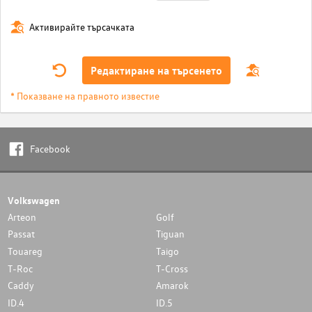
Активирайте търсачката
Редактиране на търсенето
* Показване на правното известие
Facebook
Volkswagen
Arteon
Golf
Passat
Tiguan
Touareg
Taigo
T-Roc
T-Cross
Caddy
Amarok
ID.4
ID.5