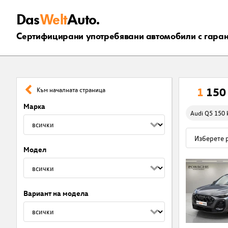
Das
Welt
Auto.
Сертифицирани употребявани автомобили с гара
1
150
Към началната страница
Марка
Audi Q5 150 
Модел
Вариант на модела