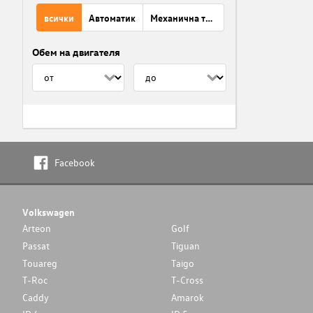
всички
Автоматик
Механична трансмисия
Обем на двигателя
Facebook
Volkswagen
Arteon
Golf
Passat
Tiguan
Touareg
Taigo
T-Roc
T-Cross
Caddy
Amarok