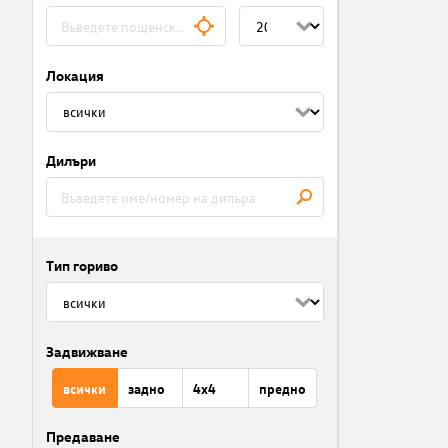
Локация
Дилъри
Тип гориво
Задвижване
всички
задно
4x4
предно
Предаване