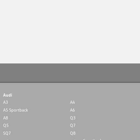
Audi
A3
A4
A5 Sportback
A6
A8
Q3
Q5
Q7
SQ7
Q8