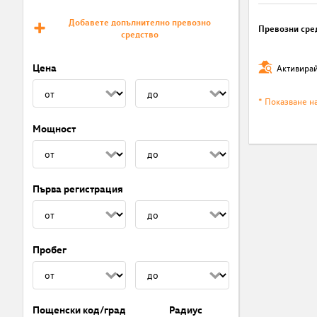
Добавете допълнително превозно
Превозни сре
средство
Цена
Активирай
* Показване н
Мощност
Първа регистрация
Пробег
Пощенски код/град
Радиус