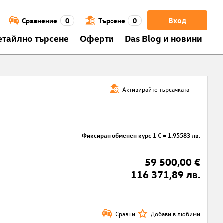
Вход
Сравнение
0
Търсене
0
етайлно търсене
Оферти
Das Blog и новини
Активирайте търсачката
Фиксиран обменен курс 1 € = 1.95583 лв.
59 500,00 €
116 371,89 лв.
Сравни
Добави в любими