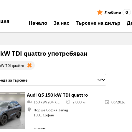
Любими
0
нция
Началo
За нас
Търсене на дилър
Д
 kW TDI quattro употребяван
kW TDI quattro
Audi Q5 150 kW TDI quattro
150 kW/204 K.C
2 000 km
06/2026
Порше София Запад
1331 София
20120/2466