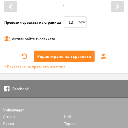
1
Превозни средства на страница
Активирайте търсачката
Редактиране на търсенето
* Показване на правното известие
Facebook
Volkswagen
Arteon
Golf
Passat
Tiguan