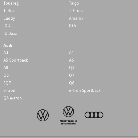
Touareg
Taigo
T-Roc
T-Cross
Caddy
Amarok
ID.4
ID.5
ID.Buzz
Audi
A3
A4
A5 Sportback
A6
A8
Q3
Q5
Q7
SQ7
Q8
e-tron
e-tron Sportback
Q4 e-tron