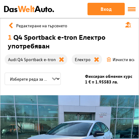
Das
Welt
Auto.
Вход
Редактиране на търсенето
1
Q4 Sportback e-tron Електро
употребяван
Audi Q4 Sportback e-tron
Електро
Изчисти всич
Фиксиран обменен курс
1 € = 1.95583 лв.