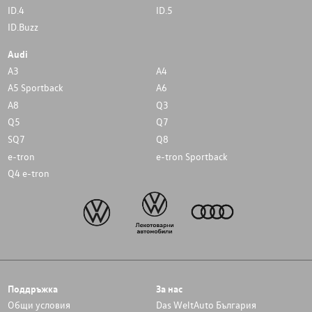
ID.4
ID.5
ID.Buzz
Audi
A3
A4
A5 Sportback
A6
A8
Q3
Q5
Q7
SQ7
Q8
e-tron
e-tron Sportback
Q4 e-tron
Поддръжка
За нас
Общи условия
Das WeltAuto България