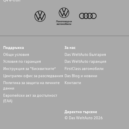
Поддръжка
За нас
Общи условия
Das WeltAuto България
Условия по гаранция
Das WeltAuto гаранция
Инструкция за “бисквитките”
FirstClass автомобили
Централен офис за разследвания
Das Blog и новини
Политика за защита на личните
Контакти
данни
Европейски акт за достъпност
(ЕАА)
Директно търсене
© Das WeltAuto 2026