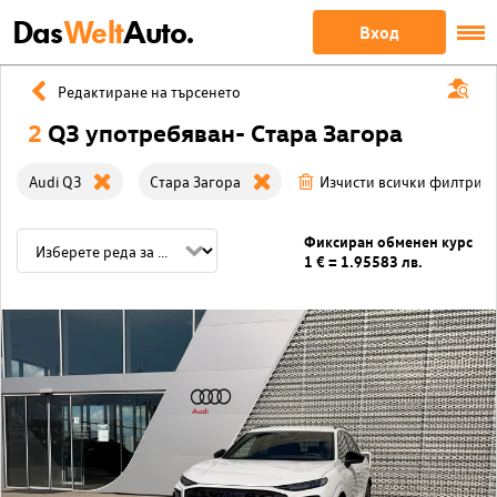
Das
Welt
Auto.
Вход
Редактиране на търсенето
2
Q3 употребяван- Стара Загора
Audi Q3
Стара Загора
Изчисти всички филтри
Фиксиран обменен курс
1 € = 1.95583 лв.