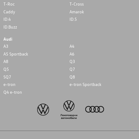
T-Roc
T-Cross
Caddy
Amarok
ID.4
ID.5
ID.Buzz
Audi
A3
A4
A5 Sportback
A6
A8
Q3
Q5
Q7
SQ7
Q8
e-tron
e-tron Sportback
Q4 e-tron