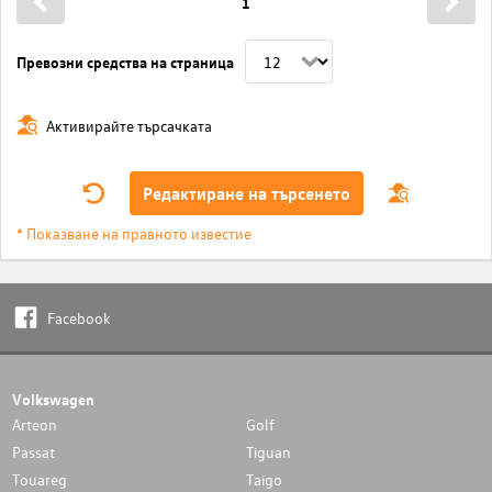
1
Превозни средства на страница
Активирайте търсачката
Редактиране на търсенето
* Показване на правното известие
Facebook
Volkswagen
Arteon
Golf
Passat
Tiguan
Touareg
Taigo