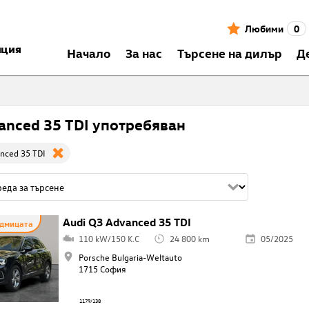
Любими
0
нция
Началo
За нас
Търсене на дилър
Д
anced 35 TDI употребяван
nced 35 TDI
Audi Q3 Advanced 35 TDI
едмицата
110 kW/150 K.C
24 800 km
05/2025
Porsche Bulgaria-Weltauto
1715 София
1179/138