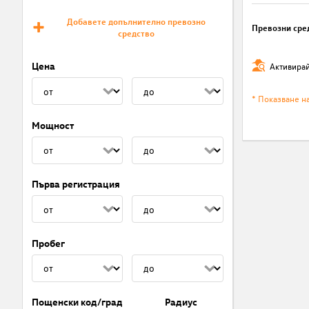
Добавете допълнително превозно
Превозни сре
средство
Цена
Активирай
* Показване н
Мощност
Първа регистрация
Пробег
Пощенски код/град
Радиус