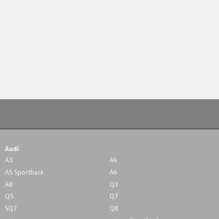
Audi
A3
A4
A5 Sportback
A6
A8
Q3
Q5
Q7
SQ7
Q8