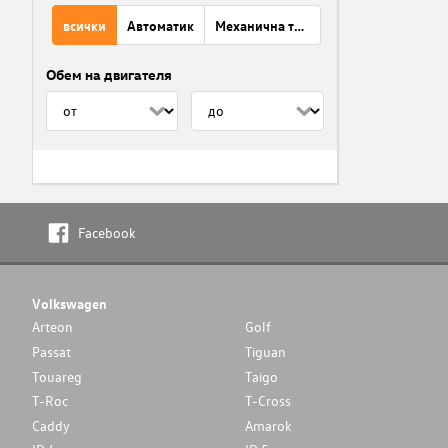
всички
Автоматик
Механична трансмисия
Обем на двигателя
Facebook
Volkswagen
Arteon
Golf
Passat
Tiguan
Touareg
Taigo
T-Roc
T-Cross
Caddy
Amarok