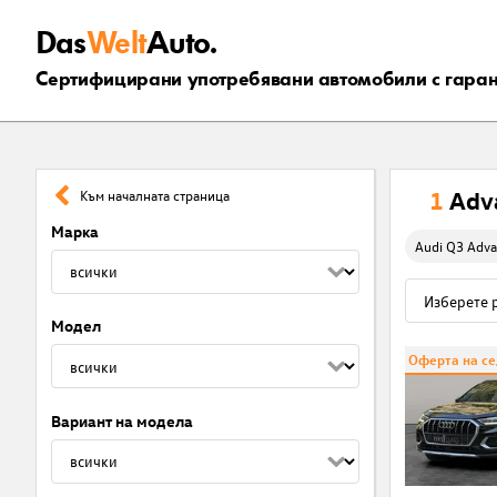
Das
Welt
Auto.
Сертифицирани употребявани автомобили с гара
1
Adv
Към началната страница
Марка
Audi Q3 Adva
Модел
Оферта на с
Вариант на модела