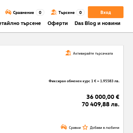
Вход
Сравнение
0
Търсене
0
етайлно търсене
Оферти
Das Blog и новини
Активирайте търсачката
Фиксиран обменен курс 1 € = 1.95583 лв.
36 000,00 €
70 409,88 лв.
Сравни
Добави в любими