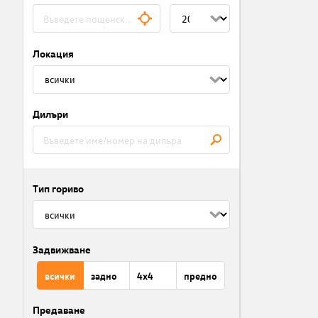
Локация
Дилъри
Тип гориво
Задвижване
всички
задно
4x4
предно
Предаване