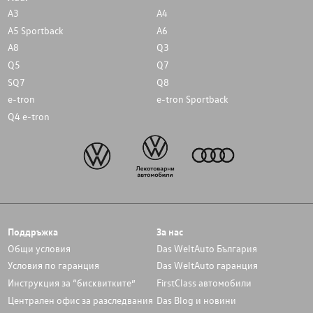
A3
A4
A5 Sportback
A6
A8
Q3
Q5
Q7
SQ7
Q8
e-tron
e-tron Sportback
Q4 e-tron
Поддръжка
За нас
Общи условия
Das WeltAuto България
Условия по гаранция
Das WeltAuto гаранция
Инструкция за “бисквитките”
FirstClass автомобили
Централен офис за разследвания
Das Blog и новини