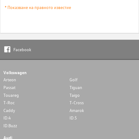
* Показване на правното известие
Facebook
Volkswagen
Arteon
Golf
Passat
Tiguan
Touareg
Taigo
T-Roc
T-Cross
Caddy
Amarok
ID.4
ID.5
ID.Buzz
Audi