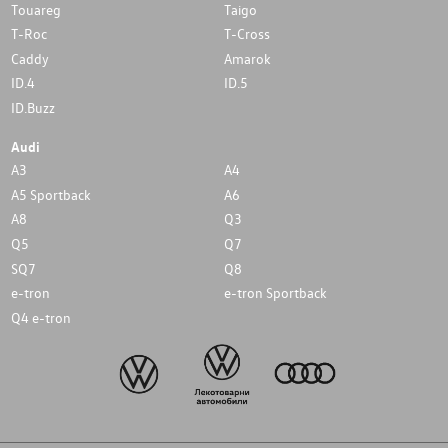
Touareg
Taigo
T-Roc
T-Cross
Caddy
Amarok
ID.4
ID.5
ID.Buzz
Audi
A3
A4
A5 Sportback
A6
A8
Q3
Q5
Q7
SQ7
Q8
e-tron
e-tron Sportback
Q4 e-tron