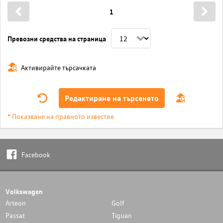
1
Превозни средства на страница
Активирайте търсачката
Редактиране на търсенето
* Показване на правното известие
Facebook
Volkswagen
Arteon
Golf
Passat
Tiguan