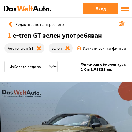
Das
Welt
Auto.
Вход
Редактиране на търсенето
1
e-tron GT зелен употребяван
Audi e-tron GT
зелен
Изчисти всички филтри
Фиксиран обменен курс
1 € = 1.95583 лв.