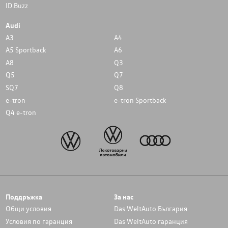
ID.Buzz
Audi
A3
A4
A5 Sportback
A6
A8
Q3
Q5
Q7
SQ7
Q8
e-tron
e-tron Sportback
Q4 e-tron
Поддръжка
За нас
Общи условия
Das WeltAuto България
Условия по гаранция
Das WeltAuto гаранция