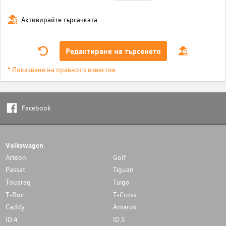
Активирайте търсачката
Редактиране на търсенето
* Показване на правното известие
Facebook
Volkswagen
Arteon
Golf
Passat
Tiguan
Touareg
Taigo
T-Roc
T-Cross
Caddy
Amarok
ID.4
ID.5