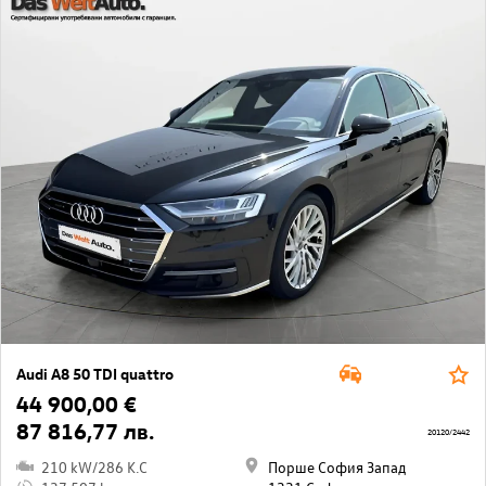
Audi A8 50 TDI quattro
44 900,00 €
87 816,77 лв.
20120/2442
210 kW/286 K.C
Порше София Запад