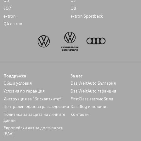
Q5
Q7
SQ7
Q8
e-tron
e-tron Sportback
Q4 e-tron
Поддръжка
За нас
Общи условия
Das WeltAuto България
Условия по гаранция
Das WeltAuto гаранция
Инструкция за “бисквитките”
FirstClass автомобили
Централен офис за разследвания
Das Blog и новини
Политика за защита на личните
Контакти
данни
Европейски акт за достъпност
(ЕАА)