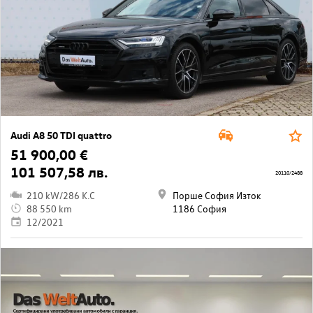
Audi A8 50 TDI quattro
51 900,00 €
101 507,58 лв.
20110/2488
210 kW/286 K.C
Порше София Изток
88 550 km
1186 София
12/2021