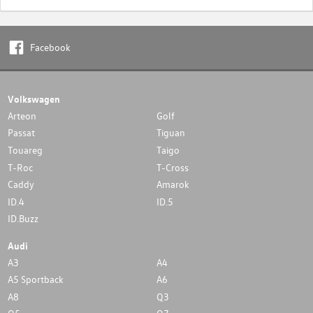
Facebook
Volkswagen
Arteon
Golf
Passat
Tiguan
Touareg
Taigo
T-Roc
T-Cross
Caddy
Amarok
ID.4
ID.5
ID.Buzz
Audi
A3
A4
A5 Sportback
A6
A8
Q3