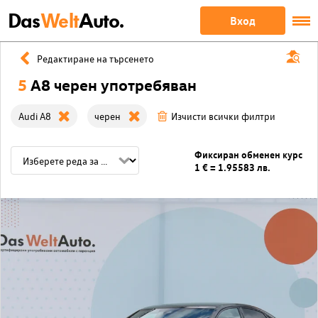
Das
Welt
Auto.
Вход
Редактиране на търсенето
5
A8 черен употребяван
Audi A8
черен
Изчисти всички филтри
Фиксиран обменен курс
1 € = 1.95583 лв.