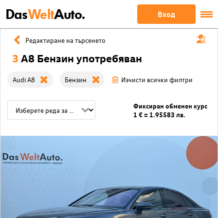
Das
Welt
Auto.
Вход
Редактиране на търсенето
3
A8 Бензин употребяван
Audi A8
Бензин
Изчисти всички филтри
Фиксиран обменен курс
1 € = 1.95583 лв.