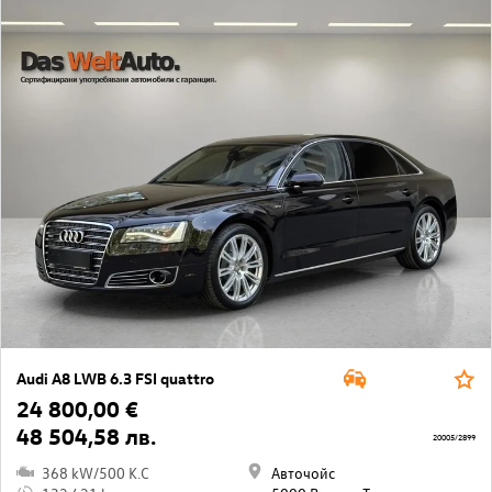
Audi A8 LWB 6.3 FSI quattro
24 800,00 €
48 504,58 лв.
20005/2899
368 kW/500 K.C
Авточойс