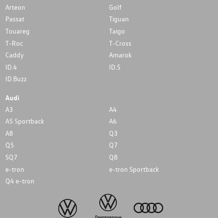
Arteon
Golf
Passat
Tiguan
Touareg
Taigo
T-Roc
T-Cross
Caddy
Amarok
ID.4
ID.5
ID.Buzz
Audi
A3
A4
A5 Sportback
A6
A8
Q3
Q5
Q7
SQ7
Q8
e-tron
e-tron Sportback
Q4 e-tron