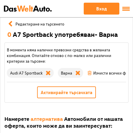
Das
Welt
Auto.
Вход
Редактиране на търсенето
0
A7 Sportback употребяван- Варна
В момента няма налични превозни средства в желаната
комбинация. Опитайте отново с по-малко или различни
критерии за търсене:
Audi A7 Sportback
Варна
Изчисти всички филт
Активирайте търсачката
Намерете
алтернатива
Автомобили от нашата
оферта, които може да ви заинтересуват: