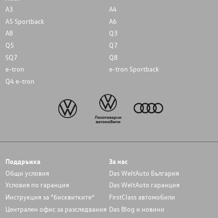
A3
A4
A5 Sportback
A6
A8
Q3
Q5
Q7
SQ7
Q8
e-tron
e-tron Sportback
Q4 e-tron
Поддръжка
За нас
Общи условия
Das WeltAuto България
Условия по гаранция
Das WeltAuto гаранция
Инструкция за “бисквитките”
FirstClass автомобили
Централен офис за разследвания
Das Blog и новини