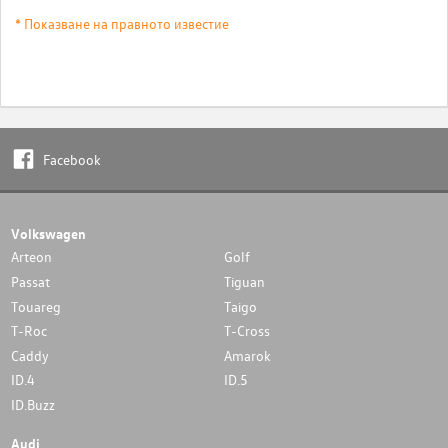
* Показване на правното известие
Facebook
Volkswagen
Arteon
Golf
Passat
Tiguan
Touareg
Taigo
T-Roc
T-Cross
Caddy
Amarok
ID.4
ID.5
ID.Buzz
Audi