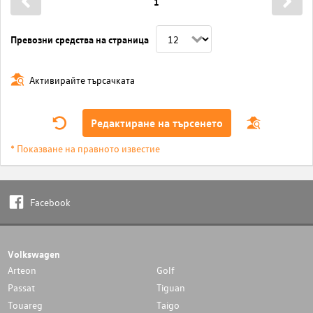
1
Превозни средства на страница
Активирайте търсачката
Редактиране на търсенето
* Показване на правното известие
Facebook
Volkswagen
Arteon
Golf
Passat
Tiguan
Touareg
Taigo