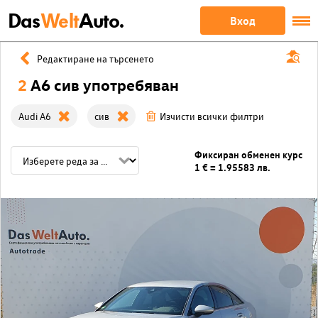
Das
Welt
Auto.
Вход
Редактиране на търсенето
2
A6 сив употребяван
Audi A6
сив
Изчисти всички филтри
Фиксиран обменен курс
1 € = 1.95583 лв.