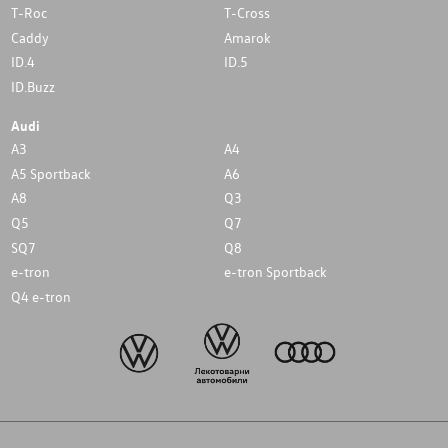
T-Roc
T-Cross
Caddy
Amarok
ID.4
ID.5
ID.Buzz
Audi
A3
A4
A5 Sportback
A6
A8
Q3
Q5
Q7
SQ7
Q8
e-tron
e-tron Sportback
Q4 e-tron