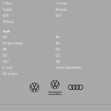
T-Roc
T-Cross
Caddy
Amarok
ID.4
ID.5
ID.Buzz
Audi
A3
A4
A5 Sportback
A6
A8
Q3
Q5
Q7
SQ7
Q8
e-tron
e-tron Sportback
Q4 e-tron