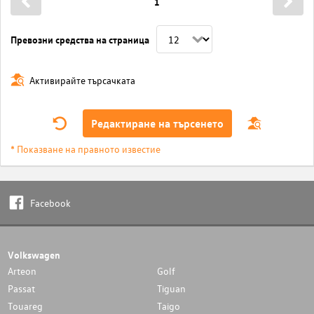
1
Превозни средства на страница
Активирайте търсачката
Редактиране на търсенето
* Показване на правното известие
Facebook
Volkswagen
Arteon
Golf
Passat
Tiguan
Touareg
Taigo