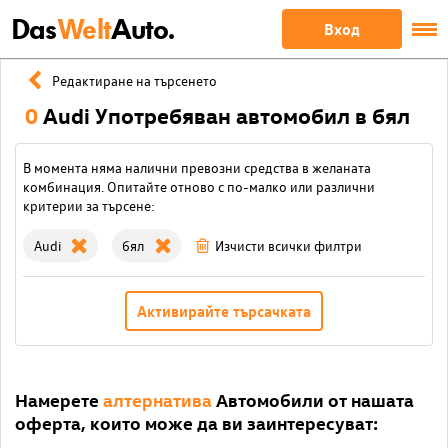
Das
Welt
Auto.
Вход
Редактиране на търсенето
0
Audi Употребяван автомобил в бял
В момента няма налични превозни средства в желаната
комбинация. Опитайте отново с по-малко или различни
критерии за търсене:
Audi
бял
Изчисти всички филтри
Активирайте търсачката
Намерете
алтернатива
Автомобили от нашата
оферта, които може да ви заинтересуват: