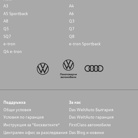
A3
A4
A5 Sportback
A6
A8
Q3
Q5
Q7
SQ7
Q8
e-tron
e-tron Sportback
Q4 e-tron
Поддръжка
За нас
Общи условия
Das WeltAuto България
Условия по гаранция
Das WeltAuto гаранция
Инструкция за “бисквитките”
FirstClass автомобили
Централен офис за разследвания
Das Blog и новини