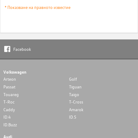
* Показване на правното известие
Facebook
Volkswagen
Arteon
Golf
Passat
Tiguan
Touareg
Taigo
T-Roc
T-Cross
Caddy
Amarok
ID.4
ID.5
ID.Buzz
Audi